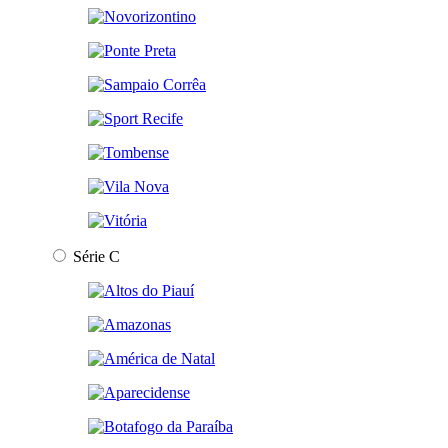
Série C