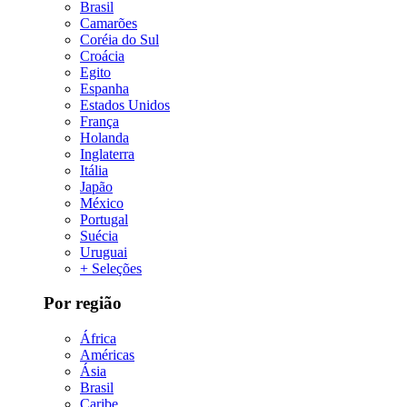
Brasil
Camarões
Coréia do Sul
Croácia
Egito
Espanha
Estados Unidos
França
Holanda
Inglaterra
Itália
Japão
México
Portugal
Suécia
Uruguai
+ Seleções
Por região
África
Américas
Ásia
Brasil
Caribe