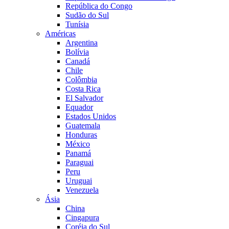
República do Congo
Sudão do Sul
Tunísia
Américas
Argentina
Bolívia
Canadá
Chile
Colômbia
Costa Rica
El Salvador
Equador
Estados Unidos
Guatemala
Honduras
México
Panamá
Paraguai
Peru
Uruguai
Venezuela
Ásia
China
Cingapura
Coréia do Sul