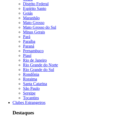
Distrito Federal
Espírito Santo
Goiás
Maranhão
Mato Grosso
Mato Grosso do Sul
Minas Gerais
Pará
Paraíba
Paraná
Pernambuco
Piauí
Rio de Janeiro
Rio Grande do Norte
Rio Grande do Sul
Rondônia
Roraima
Santa Catarina
São Paulo
Sergipe
Tocantins
Clubes Estrangeiros
Destaques