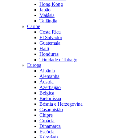
Hong Kong
Japão
Malásia
Tailândia
Caribe
Costa Rica
El Salvador
Guatemala
Haiti
Honduras
Trinidade e Tobago
Europa
Albânia
Alemanha
Áustria
Azerbaijão
Bélgica
Bielorússia
Bósnia e Herzegovina
Casaquistão
Chipre
Croácia
Dinamarca
Escócia
Eslovênia