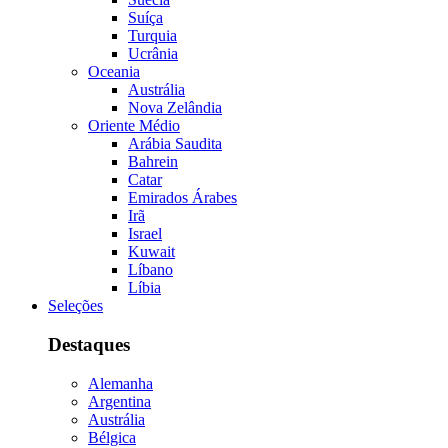
Suíça
Turquia
Ucrânia
Oceania
Austrália
Nova Zelândia
Oriente Médio
Arábia Saudita
Bahrein
Catar
Emirados Árabes
Irã
Israel
Kuwait
Líbano
Líbia
Seleções
Destaques
Alemanha
Argentina
Austrália
Bélgica