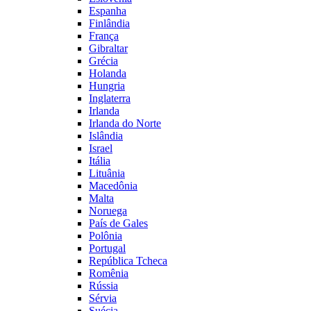
Espanha
Finlândia
França
Gibraltar
Grécia
Holanda
Hungria
Inglaterra
Irlanda
Irlanda do Norte
Islândia
Israel
Itália
Lituânia
Macedônia
Malta
Noruega
País de Gales
Polônia
Portugal
República Tcheca
Romênia
Rússia
Sérvia
Suécia