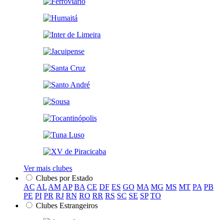
Ver mais clubes
Clubes por Estado
AC
AL
AM
AP
BA
CE
DF
ES
GO
MA
MG
MS
MT
PA
PB
PE
PI
PR
RJ
RN
RO
RR
RS
SC
SE
SP
TO
Clubes Estrangeiros