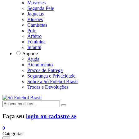
Mascotes
Segunda Pele
Jaquetas
Blusões
Camisetas
Polo
Árbitro
Feminina
Infantil
Suporte
Ajuda
Atendimento
Prazos de Entrega
Segurança e Privacidade
Sobre a Só Futebol Brasil
Trocas e Devoluções
Faça seu
login ou cadastre-se
0
Categorias