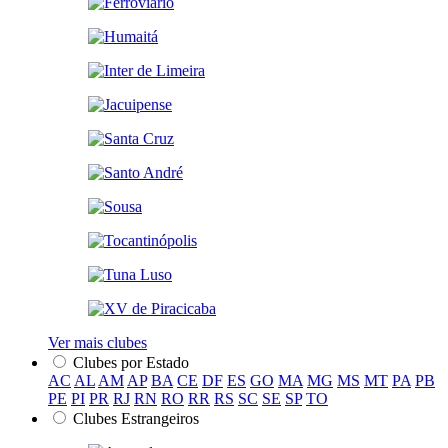
Ver mais clubes
Clubes por Estado
AC
AL
AM
AP
BA
CE
DF
ES
GO
MA
MG
MS
MT
PA
PB
PE
PI
PR
RJ
RN
RO
RR
RS
SC
SE
SP
TO
Clubes Estrangeiros