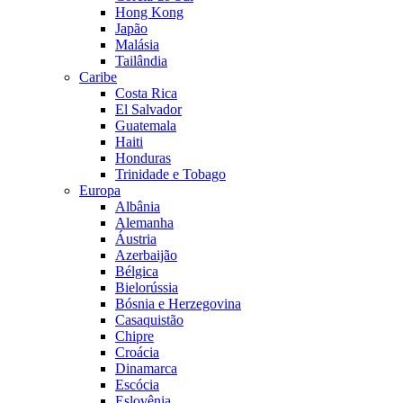
Hong Kong
Japão
Malásia
Tailândia
Caribe
Costa Rica
El Salvador
Guatemala
Haiti
Honduras
Trinidade e Tobago
Europa
Albânia
Alemanha
Áustria
Azerbaijão
Bélgica
Bielorússia
Bósnia e Herzegovina
Casaquistão
Chipre
Croácia
Dinamarca
Escócia
Eslovênia