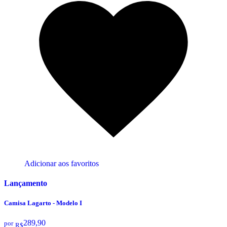
Adicionar aos favoritos
Lançamento
Camisa Lagarto - Modelo I
289,90
por
R$