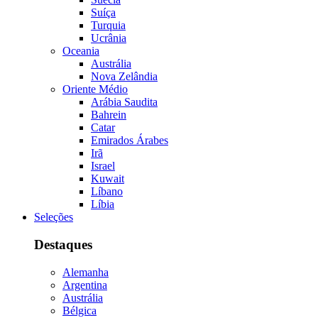
Suíça
Turquia
Ucrânia
Oceania
Austrália
Nova Zelândia
Oriente Médio
Arábia Saudita
Bahrein
Catar
Emirados Árabes
Irã
Israel
Kuwait
Líbano
Líbia
Seleções
Destaques
Alemanha
Argentina
Austrália
Bélgica