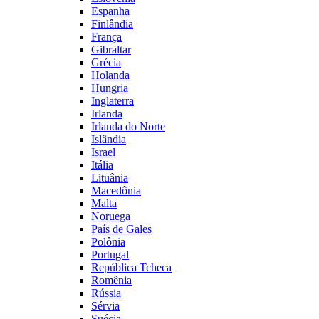
Espanha
Finlândia
França
Gibraltar
Grécia
Holanda
Hungria
Inglaterra
Irlanda
Irlanda do Norte
Islândia
Israel
Itália
Lituânia
Macedônia
Malta
Noruega
País de Gales
Polônia
Portugal
República Tcheca
Romênia
Rússia
Sérvia
Suécia