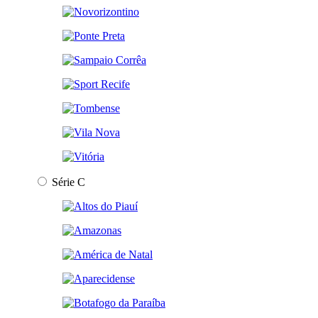
Série C