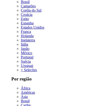
Brasil
Camarões
Coréia do Sul
Croácia
Egito
Espanha
Estados Unidos
França
Holanda
Inglaterra
Itália
Japão
México
Portugal
Suécia
Uruguai
+ Seleções
Por região
África
Américas
Ásia
Brasil
Caribe