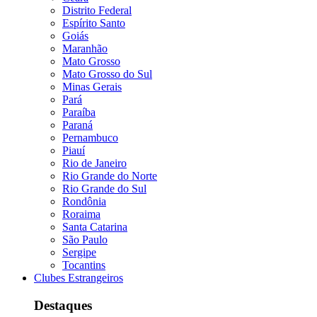
Distrito Federal
Espírito Santo
Goiás
Maranhão
Mato Grosso
Mato Grosso do Sul
Minas Gerais
Pará
Paraíba
Paraná
Pernambuco
Piauí
Rio de Janeiro
Rio Grande do Norte
Rio Grande do Sul
Rondônia
Roraima
Santa Catarina
São Paulo
Sergipe
Tocantins
Clubes Estrangeiros
Destaques