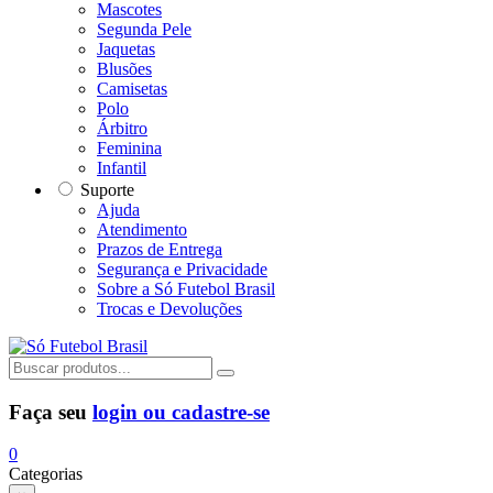
Mascotes
Segunda Pele
Jaquetas
Blusões
Camisetas
Polo
Árbitro
Feminina
Infantil
Suporte
Ajuda
Atendimento
Prazos de Entrega
Segurança e Privacidade
Sobre a Só Futebol Brasil
Trocas e Devoluções
Faça seu
login ou cadastre-se
0
Categorias