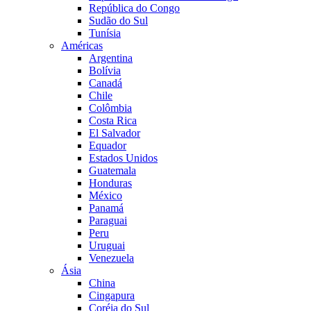
República do Congo
Sudão do Sul
Tunísia
Américas
Argentina
Bolívia
Canadá
Chile
Colômbia
Costa Rica
El Salvador
Equador
Estados Unidos
Guatemala
Honduras
México
Panamá
Paraguai
Peru
Uruguai
Venezuela
Ásia
China
Cingapura
Coréia do Sul