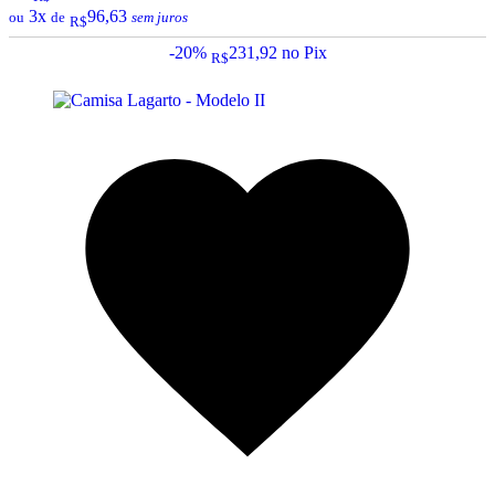
3x
96,63
ou
de
sem juros
R$
-20%
231,92
no Pix
R$