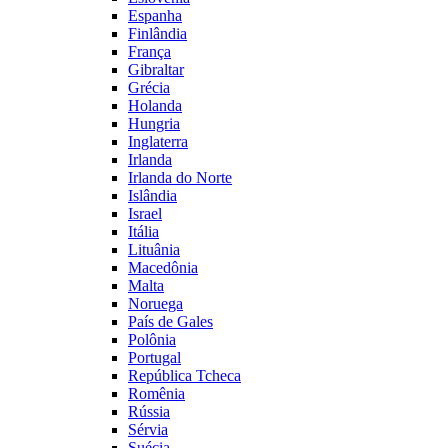
Espanha
Finlândia
França
Gibraltar
Grécia
Holanda
Hungria
Inglaterra
Irlanda
Irlanda do Norte
Islândia
Israel
Itália
Lituânia
Macedônia
Malta
Noruega
País de Gales
Polônia
Portugal
República Tcheca
Romênia
Rússia
Sérvia
Suécia