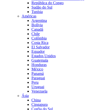
República do Congo
Sudão do Sul
Tunísia
Américas
Argentina
Bolívia
Canadá
Chile
Colômbia
Costa Rica
El Salvador
Equador
Estados Unidos
Guatemala
Honduras
México
Panamá
Paraguai
Peru
Uruguai
Venezuela
Ásia
China
Cingapura
Coréia do Sul