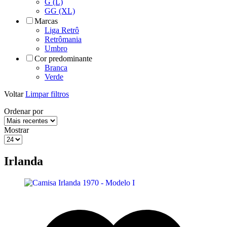
G (L)
GG (XL)
Marcas
Liga Retrô
Retrômania
Umbro
Cor predominante
Branca
Verde
Voltar
Limpar filtros
Ordenar por
Mostrar
Irlanda