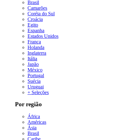
Brasil
Camarões
Coréia do Sul
Croácia
Egito
Espanha
Estados Unidos
França
Holanda
Inglaterra
Itália
Japão
México
Portugal
Suécia
Uruguai
+ Seleções
Por região
África
Américas
Ásia
Brasil
Caribe