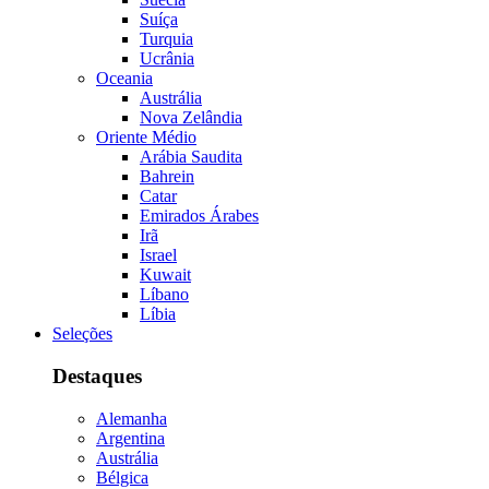
Suíça
Turquia
Ucrânia
Oceania
Austrália
Nova Zelândia
Oriente Médio
Arábia Saudita
Bahrein
Catar
Emirados Árabes
Irã
Israel
Kuwait
Líbano
Líbia
Seleções
Destaques
Alemanha
Argentina
Austrália
Bélgica