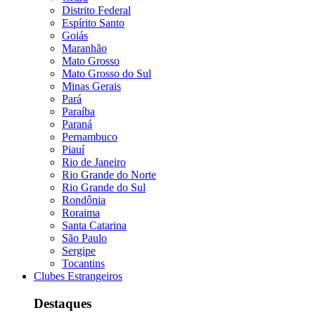
Distrito Federal
Espírito Santo
Goiás
Maranhão
Mato Grosso
Mato Grosso do Sul
Minas Gerais
Pará
Paraíba
Paraná
Pernambuco
Piauí
Rio de Janeiro
Rio Grande do Norte
Rio Grande do Sul
Rondônia
Roraima
Santa Catarina
São Paulo
Sergipe
Tocantins
Clubes Estrangeiros
Destaques