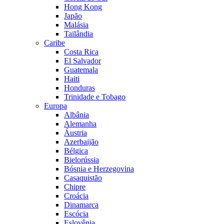
Hong Kong
Japão
Malásia
Tailândia
Caribe
Costa Rica
El Salvador
Guatemala
Haiti
Honduras
Trinidade e Tobago
Europa
Albânia
Alemanha
Áustria
Azerbaijão
Bélgica
Bielorússia
Bósnia e Herzegovina
Casaquistão
Chipre
Croácia
Dinamarca
Escócia
Eslovênia