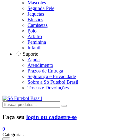
Mascotes
Segunda Pele
Jaquetas
Blusões
Camisetas
Polo
Árbitro
Feminina
Infantil
Suporte
Ajuda
Atendimento
Prazos de Entrega
Segurança e Privacidade
Sobre a Só Futebol Brasil
Trocas e Devoluções
Faça seu
login ou cadastre-se
0
Categorias