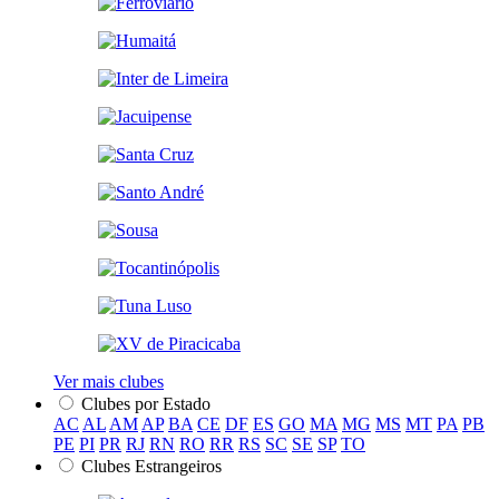
Ver mais clubes
Clubes por Estado
AC
AL
AM
AP
BA
CE
DF
ES
GO
MA
MG
MS
MT
PA
PB
PE
PI
PR
RJ
RN
RO
RR
RS
SC
SE
SP
TO
Clubes Estrangeiros