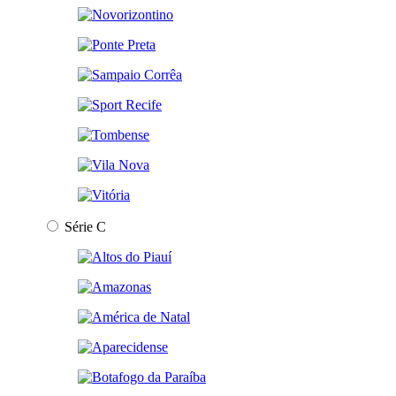
Série C