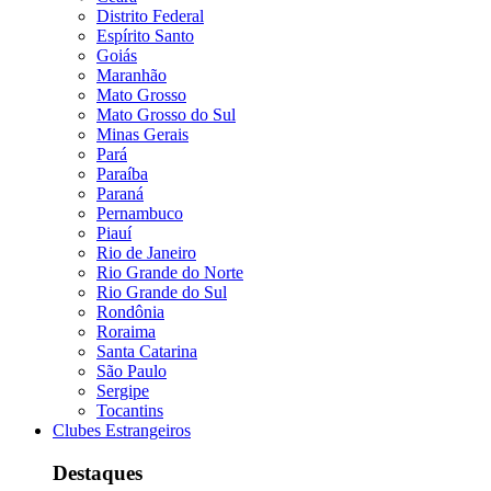
Distrito Federal
Espírito Santo
Goiás
Maranhão
Mato Grosso
Mato Grosso do Sul
Minas Gerais
Pará
Paraíba
Paraná
Pernambuco
Piauí
Rio de Janeiro
Rio Grande do Norte
Rio Grande do Sul
Rondônia
Roraima
Santa Catarina
São Paulo
Sergipe
Tocantins
Clubes Estrangeiros
Destaques