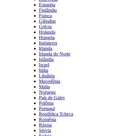
Espanha
Finlândia
França
Gibraltar
Grécia
Holanda
Hungria
Inglaterra
Irlanda
Irlanda do Norte
Islândia
Israel
Itália
Lituânia
Macedônia
Malta
Noruega
País de Gales
Polônia
Portugal
República Tcheca
Romênia
Rússia
Sérvia
Suécia