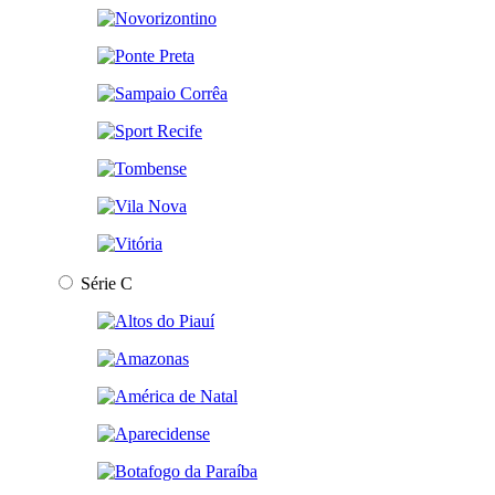
Série C