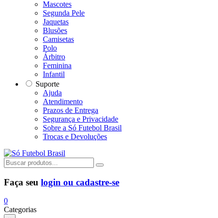
Mascotes
Segunda Pele
Jaquetas
Blusões
Camisetas
Polo
Árbitro
Feminina
Infantil
Suporte
Ajuda
Atendimento
Prazos de Entrega
Segurança e Privacidade
Sobre a Só Futebol Brasil
Trocas e Devoluções
Faça seu
login ou cadastre-se
0
Categorias