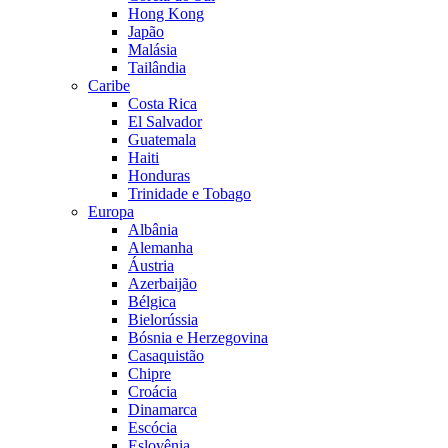
Hong Kong
Japão
Malásia
Tailândia
Caribe
Costa Rica
El Salvador
Guatemala
Haiti
Honduras
Trinidade e Tobago
Europa
Albânia
Alemanha
Áustria
Azerbaijão
Bélgica
Bielorússia
Bósnia e Herzegovina
Casaquistão
Chipre
Croácia
Dinamarca
Escócia
Eslovênia