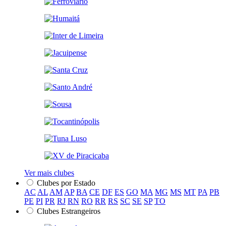
Ver mais clubes
Clubes por Estado
AC
AL
AM
AP
BA
CE
DF
ES
GO
MA
MG
MS
MT
PA
PB
PE
PI
PR
RJ
RN
RO
RR
RS
SC
SE
SP
TO
Clubes Estrangeiros