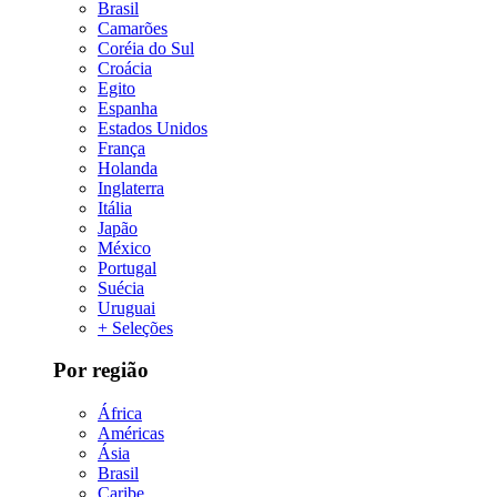
Brasil
Camarões
Coréia do Sul
Croácia
Egito
Espanha
Estados Unidos
França
Holanda
Inglaterra
Itália
Japão
México
Portugal
Suécia
Uruguai
+ Seleções
Por região
África
Américas
Ásia
Brasil
Caribe