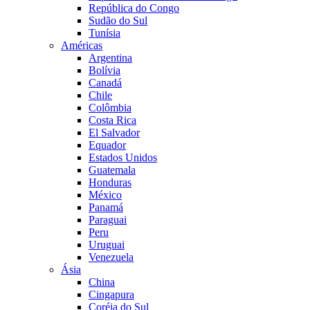
República do Congo
Sudão do Sul
Tunísia
Américas
Argentina
Bolívia
Canadá
Chile
Colômbia
Costa Rica
El Salvador
Equador
Estados Unidos
Guatemala
Honduras
México
Panamá
Paraguai
Peru
Uruguai
Venezuela
Ásia
China
Cingapura
Coréia do Sul