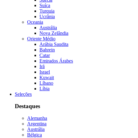
Suíça
Turquia
Ucrânia
Oceania
Austrália
Nova Zelândia
Oriente Médio
Arábia Saudita
Bahrein
Catar
Emirados Árabes
Irã
Israel
Kuwait
Líbano
Líbia
Seleções
Destaques
Alemanha
Argentina
Austrália
Bélgica