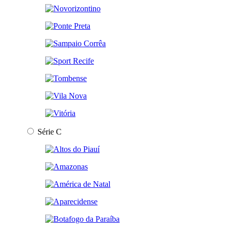
Série C