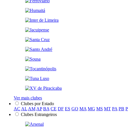
Ver mais clubes
Clubes por Estado
AC
AL
AM
AP
BA
CE
DF
ES
GO
MA
MG
MS
MT
PA
PB
Clubes Estrangeiros