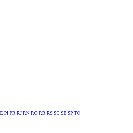
PE
PI
PR
RJ
RN
RO
RR
RS
SC
SE
SP
TO