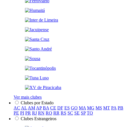
Ver mais clubes
Clubes por Estado
AC
AL
AM
AP
BA
CE
DF
ES
GO
MA
MG
MS
MT
PA
PB
PE
PI
PR
RJ
RN
RO
RR
RS
SC
SE
SP
TO
Clubes Estrangeiros