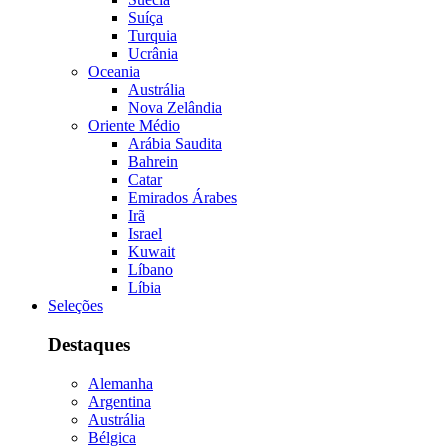
Suíça
Turquia
Ucrânia
Oceania
Austrália
Nova Zelândia
Oriente Médio
Arábia Saudita
Bahrein
Catar
Emirados Árabes
Irã
Israel
Kuwait
Líbano
Líbia
Seleções
Destaques
Alemanha
Argentina
Austrália
Bélgica