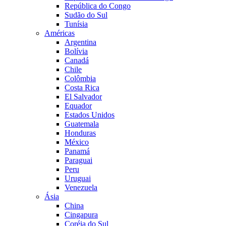
República do Congo
Sudão do Sul
Tunísia
Américas
Argentina
Bolívia
Canadá
Chile
Colômbia
Costa Rica
El Salvador
Equador
Estados Unidos
Guatemala
Honduras
México
Panamá
Paraguai
Peru
Uruguai
Venezuela
Ásia
China
Cingapura
Coréia do Sul