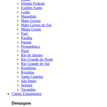
Distrito Federal
Espírito Santo
Goiás
Maranhão
Mato Grosso
Mato Grosso do Sul
Minas Gerais
Pará
Paraíba
Paraná
Pernambuco
Piauí
Rio de Janeiro
Rio Grande do Norte
Rio Grande do Sul
Rondônia
Roraima
Santa Catarina
São Paulo
Sergipe
Tocantins
Clubes Estrangeiros
Destaques