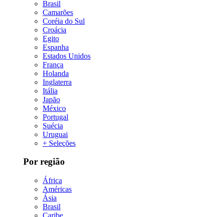
Brasil
Camarões
Coréia do Sul
Croácia
Egito
Espanha
Estados Unidos
França
Holanda
Inglaterra
Itália
Japão
México
Portugal
Suécia
Uruguai
+ Seleções
Por região
África
Américas
Ásia
Brasil
Caribe