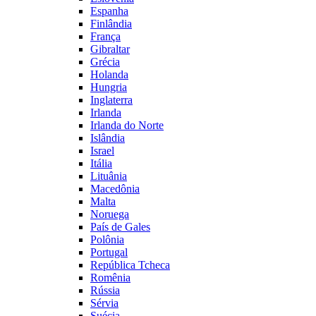
Espanha
Finlândia
França
Gibraltar
Grécia
Holanda
Hungria
Inglaterra
Irlanda
Irlanda do Norte
Islândia
Israel
Itália
Lituânia
Macedônia
Malta
Noruega
País de Gales
Polônia
Portugal
República Tcheca
Romênia
Rússia
Sérvia
Suécia