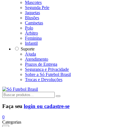
Mascotes
Segunda Pele
Jaquetas
Blusões
Camisetas
Polo
Árbitro
Feminina
Infantil
Suporte
Ajuda
Atendimento
Prazos de Entrega
Segurança e Privacidade
Sobre a Só Futebol Brasil
Trocas e Devoluções
Faça seu
login ou cadastre-se
0
Categorias