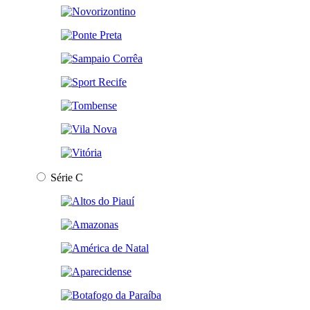
Série C