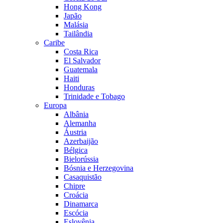
Hong Kong
Japão
Malásia
Tailândia
Caribe
Costa Rica
El Salvador
Guatemala
Haiti
Honduras
Trinidade e Tobago
Europa
Albânia
Alemanha
Áustria
Azerbaijão
Bélgica
Bielorússia
Bósnia e Herzegovina
Casaquistão
Chipre
Croácia
Dinamarca
Escócia
Eslovênia