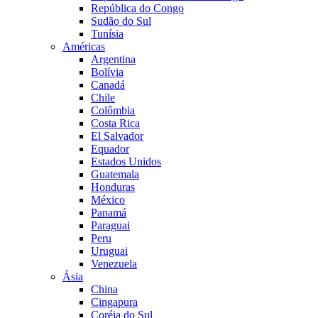
República do Congo
Sudão do Sul
Tunísia
Américas
Argentina
Bolívia
Canadá
Chile
Colômbia
Costa Rica
El Salvador
Equador
Estados Unidos
Guatemala
Honduras
México
Panamá
Paraguai
Peru
Uruguai
Venezuela
Ásia
China
Cingapura
Coréia do Sul