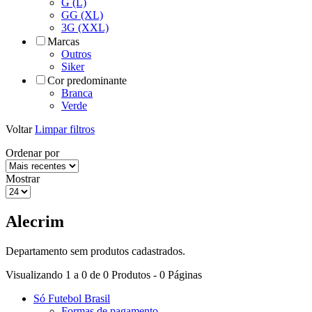
G (L)
GG (XL)
3G (XXL)
Marcas
Outros
Siker
Cor predominante
Branca
Verde
Voltar
Limpar filtros
Ordenar por
Mostrar
Alecrim
Departamento sem produtos cadastrados.
Visualizando 1 a 0 de 0 Produtos - 0 Páginas
Só Futebol Brasil
Formas de pagamento