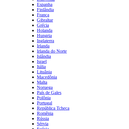
Espanha
Finlândia
França
Gibraltar
Grécia
Holanda
Hungria
Inglaterra
Irlanda
Irlanda do Norte
Islândia
Israel
Itália
Lituânia
Macedônia
Malta
Noruega
País de Gales
Polônia
Portugal
República Tcheca
Romênia
Rússia
Sérvia
Suécia