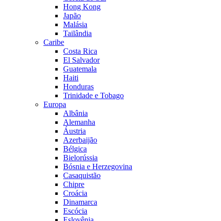
Hong Kong
Japão
Malásia
Tailândia
Caribe
Costa Rica
El Salvador
Guatemala
Haiti
Honduras
Trinidade e Tobago
Europa
Albânia
Alemanha
Áustria
Azerbaijão
Bélgica
Bielorússia
Bósnia e Herzegovina
Casaquistão
Chipre
Croácia
Dinamarca
Escócia
Eslovênia