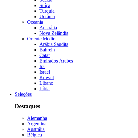
Suíça
Turquia
Ucrânia
Oceania
Austrália
Nova Zelândia
Oriente Médio
Arábia Saudita
Bahrein
Catar
Emirados Árabes
Irã
Israel
Kuwait
Líbano
Líbia
Seleções
Destaques
Alemanha
Argentina
Austrália
Bélgica