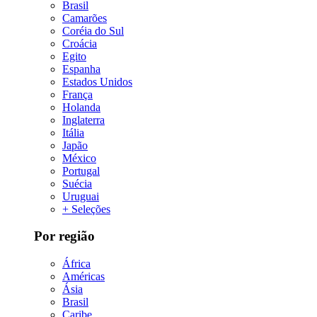
Brasil
Camarões
Coréia do Sul
Croácia
Egito
Espanha
Estados Unidos
França
Holanda
Inglaterra
Itália
Japão
México
Portugal
Suécia
Uruguai
+ Seleções
Por região
África
Américas
Ásia
Brasil
Caribe