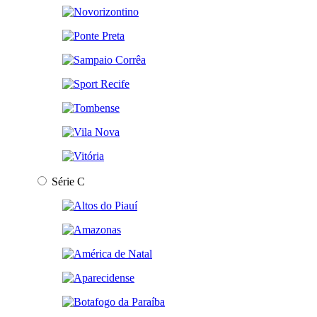
Série C