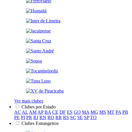
Ver mais clubes
Clubes por Estado
AC
AL
AM
AP
BA
CE
DF
ES
GO
MA
MG
MS
MT
PA
PB
PE
PI
PR
RJ
RN
RO
RR
RS
SC
SE
SP
TO
Clubes Estrangeiros