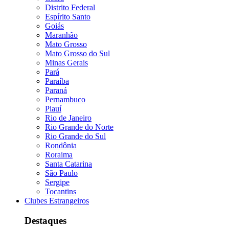
Distrito Federal
Espírito Santo
Goiás
Maranhão
Mato Grosso
Mato Grosso do Sul
Minas Gerais
Pará
Paraíba
Paraná
Pernambuco
Piauí
Rio de Janeiro
Rio Grande do Norte
Rio Grande do Sul
Rondônia
Roraima
Santa Catarina
São Paulo
Sergipe
Tocantins
Clubes Estrangeiros
Destaques