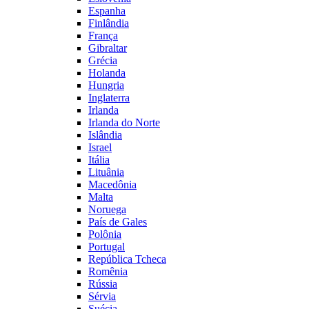
Espanha
Finlândia
França
Gibraltar
Grécia
Holanda
Hungria
Inglaterra
Irlanda
Irlanda do Norte
Islândia
Israel
Itália
Lituânia
Macedônia
Malta
Noruega
País de Gales
Polônia
Portugal
República Tcheca
Romênia
Rússia
Sérvia
Suécia