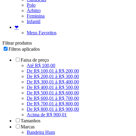
Polo
Árbitro
Feminina
Infantil
❤
Meus Favoritos
Filtrar produtos
Filtros aplicados
Faixa de preço
Até R$ 100,00
De R$ 100,01 à R$ 200,00
De R$ 200,01 à R$ 300,00
De R$ 300,01 à R$ 400,00
De R$ 400,01 à R$ 500,00
De R$ 500,01 à R$ 600,00
De R$ 600,01 à R$ 700,00
De R$ 700,01 à R$ 800,00
De R$ 800,01 à R$ 900,00
Acima de R$ 900,01
Tamanhos
Marcas
Bandeira Hum