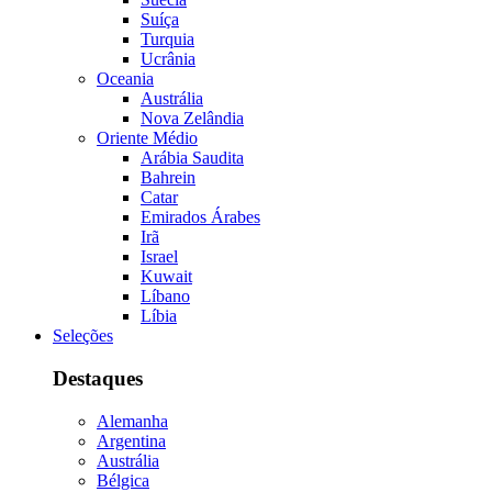
Suíça
Turquia
Ucrânia
Oceania
Austrália
Nova Zelândia
Oriente Médio
Arábia Saudita
Bahrein
Catar
Emirados Árabes
Irã
Israel
Kuwait
Líbano
Líbia
Seleções
Destaques
Alemanha
Argentina
Austrália
Bélgica