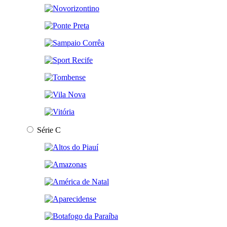
Série C