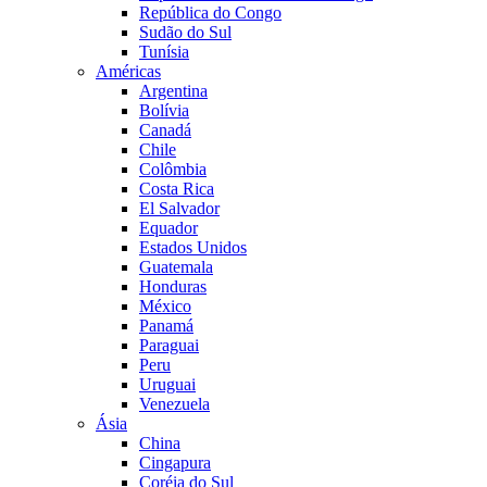
República do Congo
Sudão do Sul
Tunísia
Américas
Argentina
Bolívia
Canadá
Chile
Colômbia
Costa Rica
El Salvador
Equador
Estados Unidos
Guatemala
Honduras
México
Panamá
Paraguai
Peru
Uruguai
Venezuela
Ásia
China
Cingapura
Coréia do Sul