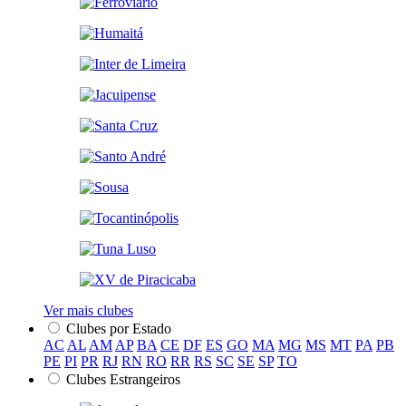
Ver mais clubes
Clubes por Estado
AC
AL
AM
AP
BA
CE
DF
ES
GO
MA
MG
MS
MT
PA
PB
PE
PI
PR
RJ
RN
RO
RR
RS
SC
SE
SP
TO
Clubes Estrangeiros