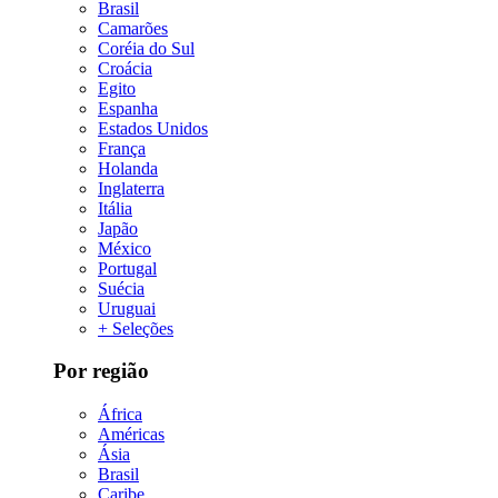
Brasil
Camarões
Coréia do Sul
Croácia
Egito
Espanha
Estados Unidos
França
Holanda
Inglaterra
Itália
Japão
México
Portugal
Suécia
Uruguai
+ Seleções
Por região
África
Américas
Ásia
Brasil
Caribe