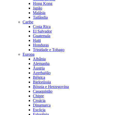
Hong Kong
Japão
Malásia
Tailândia
Caribe
Costa Rica
El Salvador
Guatemala
Haiti
Honduras
Trinidade e Tobago
Europa
Albânia
Alemanha
Áustria
Azerbaijão
Bélgica
Bielorússia
Bósnia e Herzegovina
Casaquistão
Chipre
Croácia
Dinamarca
Escócia
Eslovênia