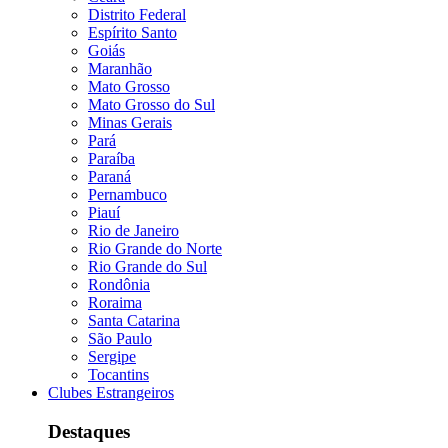
Distrito Federal
Espírito Santo
Goiás
Maranhão
Mato Grosso
Mato Grosso do Sul
Minas Gerais
Pará
Paraíba
Paraná
Pernambuco
Piauí
Rio de Janeiro
Rio Grande do Norte
Rio Grande do Sul
Rondônia
Roraima
Santa Catarina
São Paulo
Sergipe
Tocantins
Clubes Estrangeiros
Destaques