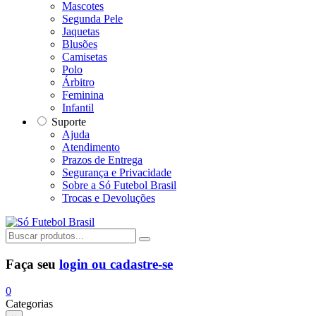
Mascotes
Segunda Pele
Jaquetas
Blusões
Camisetas
Polo
Árbitro
Feminina
Infantil
Suporte
Ajuda
Atendimento
Prazos de Entrega
Segurança e Privacidade
Sobre a Só Futebol Brasil
Trocas e Devoluções
Faça seu
login ou cadastre-se
0
Categorias