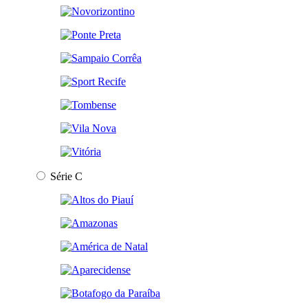
Série C