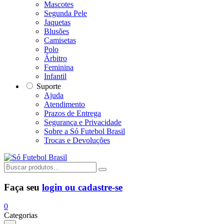
Mascotes
Segunda Pele
Jaquetas
Blusões
Camisetas
Polo
Árbitro
Feminina
Infantil
Suporte
Ajuda
Atendimento
Prazos de Entrega
Segurança e Privacidade
Sobre a Só Futebol Brasil
Trocas e Devoluções
Faça seu
login ou cadastre-se
0
Categorias