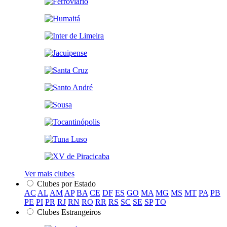
Ver mais clubes
Clubes por Estado
AC
AL
AM
AP
BA
CE
DF
ES
GO
MA
MG
MS
MT
PA
PB
PE
PI
PR
RJ
RN
RO
RR
RS
SC
SE
SP
TO
Clubes Estrangeiros