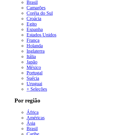
Brasil
Camarões
Coréia do Sul
Croácia
Egito
Espanha
Estados Unidos
França
Holanda
Inglaterra
Itália
Japão
México
Portugal
Suécia
Uruguai
+ Seleções
Por região
África
Américas
Ásia
Brasil
Caribe