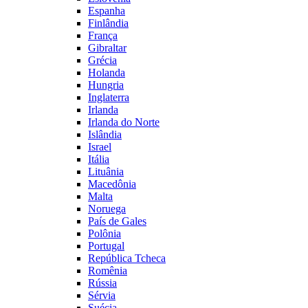
Espanha
Finlândia
França
Gibraltar
Grécia
Holanda
Hungria
Inglaterra
Irlanda
Irlanda do Norte
Islândia
Israel
Itália
Lituânia
Macedônia
Malta
Noruega
País de Gales
Polônia
Portugal
República Tcheca
Romênia
Rússia
Sérvia
Suécia