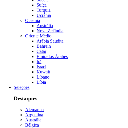
Suíça
Turquia
Ucrânia
Oceania
Austrália
Nova Zelândia
Oriente Médio
Arábia Saudita
Bahrein
Catar
Emirados Árabes
Irã
Israel
Kuwait
Líbano
Líbia
Seleções
Destaques
Alemanha
Argentina
Austrália
Bélgica