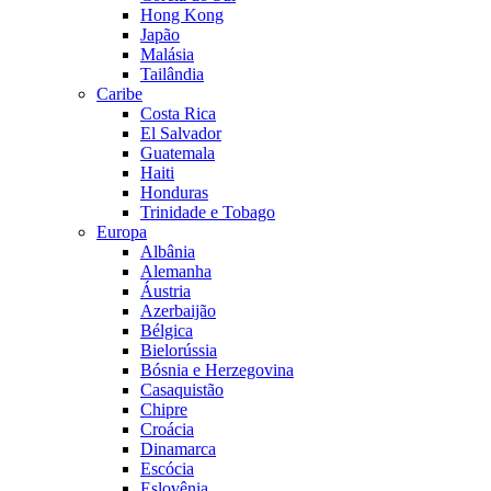
Hong Kong
Japão
Malásia
Tailândia
Caribe
Costa Rica
El Salvador
Guatemala
Haiti
Honduras
Trinidade e Tobago
Europa
Albânia
Alemanha
Áustria
Azerbaijão
Bélgica
Bielorússia
Bósnia e Herzegovina
Casaquistão
Chipre
Croácia
Dinamarca
Escócia
Eslovênia