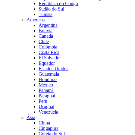
República do Congo
Sudão do Sul
Tunísia
Américas
Argentina
Bolívia
Canadá
Chile
Colômbia
Costa Rica
El Salvador
Equador
Estados Unidos
Guatemala
Honduras
México
Panamá
Paraguai
Peru
Uruguai
Venezuela
Ásia
China
Cingapura
Coréia do Sul