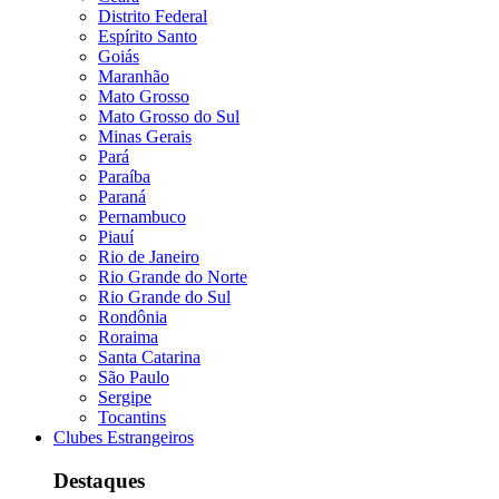
Distrito Federal
Espírito Santo
Goiás
Maranhão
Mato Grosso
Mato Grosso do Sul
Minas Gerais
Pará
Paraíba
Paraná
Pernambuco
Piauí
Rio de Janeiro
Rio Grande do Norte
Rio Grande do Sul
Rondônia
Roraima
Santa Catarina
São Paulo
Sergipe
Tocantins
Clubes Estrangeiros
Destaques