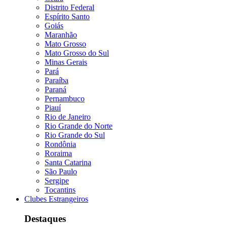
Distrito Federal
Espírito Santo
Goiás
Maranhão
Mato Grosso
Mato Grosso do Sul
Minas Gerais
Pará
Paraíba
Paraná
Pernambuco
Piauí
Rio de Janeiro
Rio Grande do Norte
Rio Grande do Sul
Rondônia
Roraima
Santa Catarina
São Paulo
Sergipe
Tocantins
Clubes Estrangeiros
Destaques