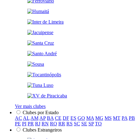
Ver mais clubes
Clubes por Estado
AC
AL
AM
AP
BA
CE
DF
ES
GO
MA
MG
MS
MT
PA
PB
PE
PI
PR
RJ
RN
RO
RR
RS
SC
SE
SP
TO
Clubes Estrangeiros