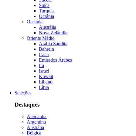
Suíça
Turquia
Ucrânia
Oceania
Austrália
Nova Zelândia
Oriente Médio
Arábia Saudita
Bahrein
Catar
Emirados Árabes
Irã
Israel
Kuwait
Líbano
Líbia
Seleções
Destaques
Alemanha
Argentina
Austrália
Bélgica