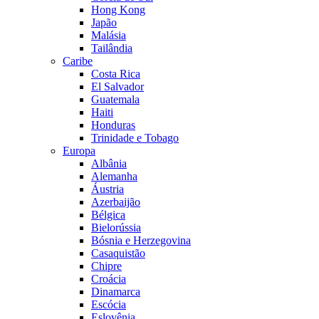
Hong Kong
Japão
Malásia
Tailândia
Caribe
Costa Rica
El Salvador
Guatemala
Haiti
Honduras
Trinidade e Tobago
Europa
Albânia
Alemanha
Áustria
Azerbaijão
Bélgica
Bielorússia
Bósnia e Herzegovina
Casaquistão
Chipre
Croácia
Dinamarca
Escócia
Eslovênia