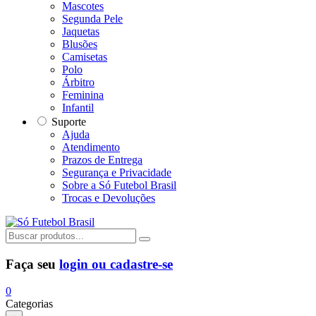
Mascotes
Segunda Pele
Jaquetas
Blusões
Camisetas
Polo
Árbitro
Feminina
Infantil
Suporte
Ajuda
Atendimento
Prazos de Entrega
Segurança e Privacidade
Sobre a Só Futebol Brasil
Trocas e Devoluções
Faça seu
login ou cadastre-se
0
Categorias