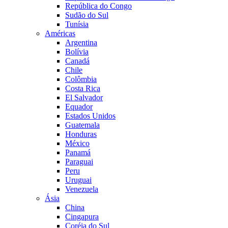
República do Congo
Sudão do Sul
Tunísia
Américas
Argentina
Bolívia
Canadá
Chile
Colômbia
Costa Rica
El Salvador
Equador
Estados Unidos
Guatemala
Honduras
México
Panamá
Paraguai
Peru
Uruguai
Venezuela
Ásia
China
Cingapura
Coréia do Sul