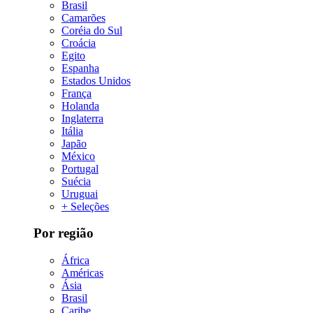
Brasil
Camarões
Coréia do Sul
Croácia
Egito
Espanha
Estados Unidos
França
Holanda
Inglaterra
Itália
Japão
México
Portugal
Suécia
Uruguai
+ Seleções
Por região
África
Américas
Ásia
Brasil
Caribe