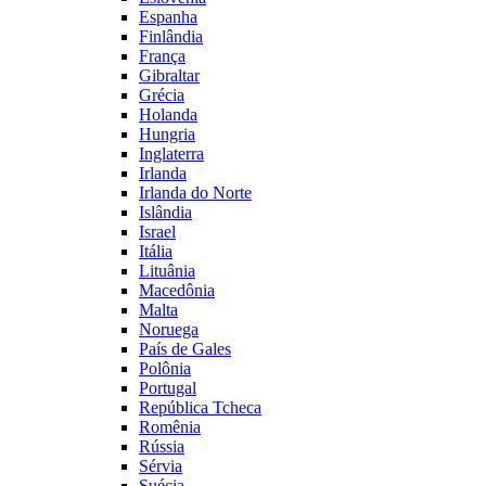
Espanha
Finlândia
França
Gibraltar
Grécia
Holanda
Hungria
Inglaterra
Irlanda
Irlanda do Norte
Islândia
Israel
Itália
Lituânia
Macedônia
Malta
Noruega
País de Gales
Polônia
Portugal
República Tcheca
Romênia
Rússia
Sérvia
Suécia