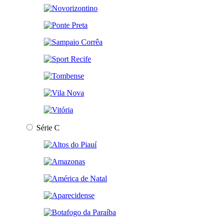
Série C