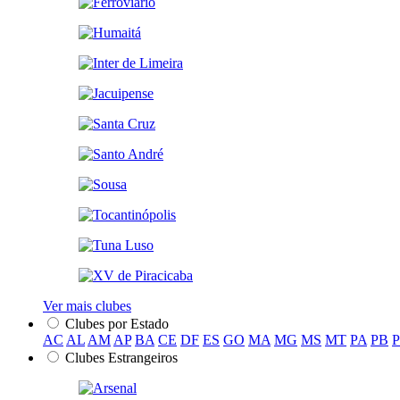
Ver mais clubes
Clubes por Estado
AC
AL
AM
AP
BA
CE
DF
ES
GO
MA
MG
MS
MT
PA
PB
Clubes Estrangeiros