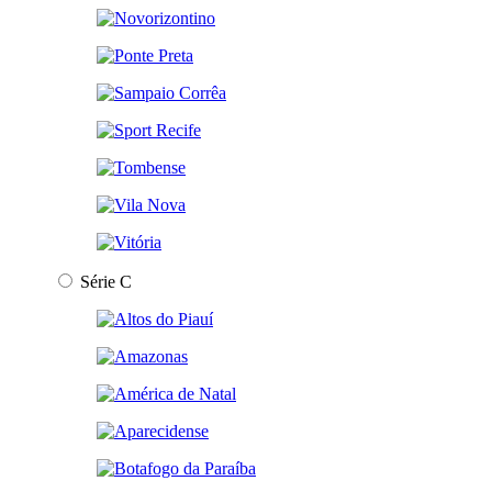
Série C