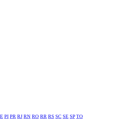
PE
PI
PR
RJ
RN
RO
RR
RS
SC
SE
SP
TO