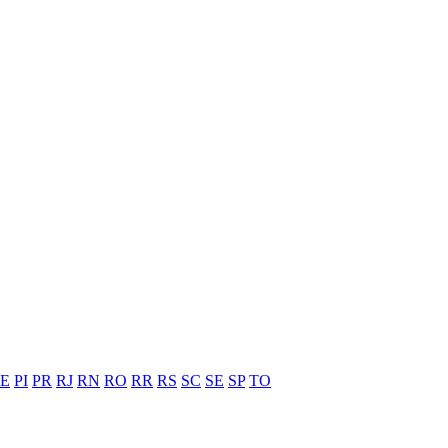
PE
PI
PR
RJ
RN
RO
RR
RS
SC
SE
SP
TO