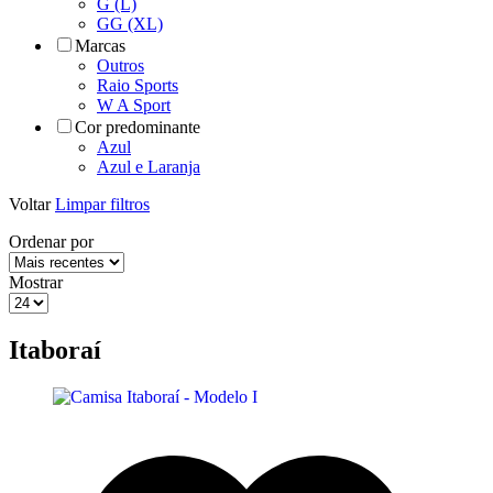
G (L)
GG (XL)
Marcas
Outros
Raio Sports
W A Sport
Cor predominante
Azul
Azul e Laranja
Voltar
Limpar filtros
Ordenar por
Mostrar
Itaboraí