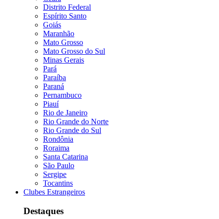
Distrito Federal
Espírito Santo
Goiás
Maranhão
Mato Grosso
Mato Grosso do Sul
Minas Gerais
Pará
Paraíba
Paraná
Pernambuco
Piauí
Rio de Janeiro
Rio Grande do Norte
Rio Grande do Sul
Rondônia
Roraima
Santa Catarina
São Paulo
Sergipe
Tocantins
Clubes Estrangeiros
Destaques