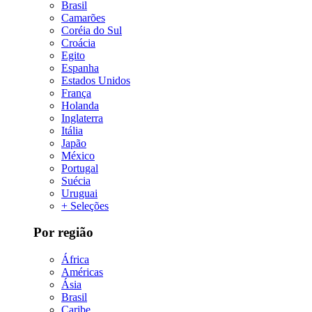
Brasil
Camarões
Coréia do Sul
Croácia
Egito
Espanha
Estados Unidos
França
Holanda
Inglaterra
Itália
Japão
México
Portugal
Suécia
Uruguai
+ Seleções
Por região
África
Américas
Ásia
Brasil
Caribe