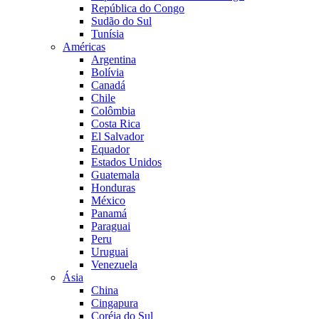
República do Congo
Sudão do Sul
Tunísia
Américas
Argentina
Bolívia
Canadá
Chile
Colômbia
Costa Rica
El Salvador
Equador
Estados Unidos
Guatemala
Honduras
México
Panamá
Paraguai
Peru
Uruguai
Venezuela
Ásia
China
Cingapura
Coréia do Sul