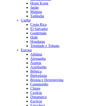
Hong Kong
Japão
Malásia
Tailândia
Caribe
Costa Rica
El Salvador
Guatemala
Haiti
Honduras
Trinidade e Tobago
Europa
Albânia
Alemanha
Áustria
Azerbaijão
Bélgica
Bielorússia
Bósnia e Herzegovina
Casaquistão
Chipre
Croácia
Dinamarca
Escócia
Eslovênia