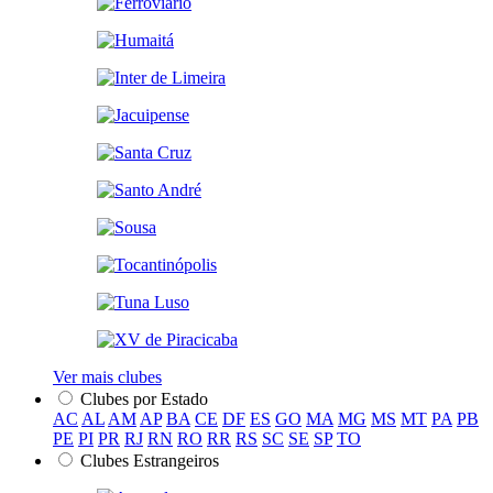
Ver mais clubes
Clubes por Estado
AC
AL
AM
AP
BA
CE
DF
ES
GO
MA
MG
MS
MT
PA
PB
PE
PI
PR
RJ
RN
RO
RR
RS
SC
SE
SP
TO
Clubes Estrangeiros