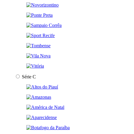
Série C