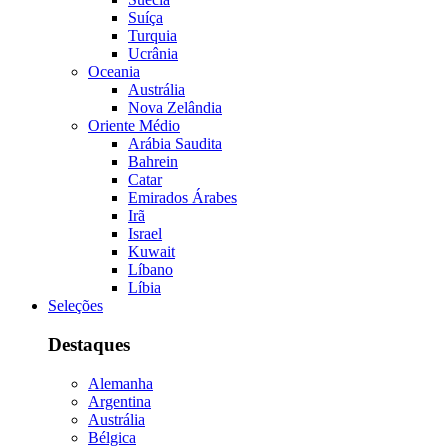
Suíça
Turquia
Ucrânia
Oceania
Austrália
Nova Zelândia
Oriente Médio
Arábia Saudita
Bahrein
Catar
Emirados Árabes
Irã
Israel
Kuwait
Líbano
Líbia
Seleções
Destaques
Alemanha
Argentina
Austrália
Bélgica