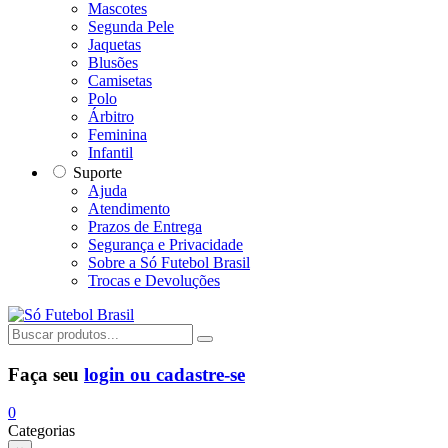
Mascotes
Segunda Pele
Jaquetas
Blusões
Camisetas
Polo
Árbitro
Feminina
Infantil
Suporte
Ajuda
Atendimento
Prazos de Entrega
Segurança e Privacidade
Sobre a Só Futebol Brasil
Trocas e Devoluções
Faça seu
login ou cadastre-se
0
Categorias