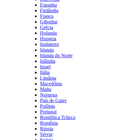
Espanha
Finlândia
França
Gibraltar
Grécia
Holanda
Hungria
Inglaterra
Irlanda
Irlanda do Norte
Islândia
Israel
Itália
Lituânia
Macedônia
Malta
Noruega
País de Gales
Polônia
Portugal
República Tcheca
Romênia
Rússia
Sérvia
Suécia