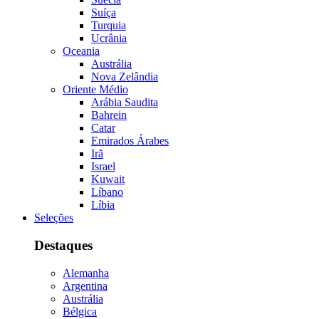
Suíça
Turquia
Ucrânia
Oceania
Austrália
Nova Zelândia
Oriente Médio
Arábia Saudita
Bahrein
Catar
Emirados Árabes
Irã
Israel
Kuwait
Líbano
Líbia
Seleções
Destaques
Alemanha
Argentina
Austrália
Bélgica