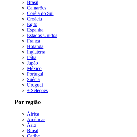
Brasil
Camarões
Coréia do Sul
Croácia
Egito
Espanha
Estados Unidos
França
Holanda
Inglaterra
Itália
Japão
México
Portugal
Suécia
Uruguai
+ Seleções
Por região
África
Américas
Ásia
Brasil
Caribe