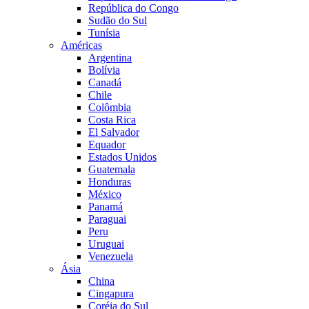
República do Congo
Sudão do Sul
Tunísia
Américas
Argentina
Bolívia
Canadá
Chile
Colômbia
Costa Rica
El Salvador
Equador
Estados Unidos
Guatemala
Honduras
México
Panamá
Paraguai
Peru
Uruguai
Venezuela
Ásia
China
Cingapura
Coréia do Sul