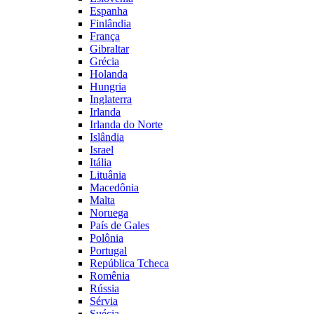
Espanha
Finlândia
França
Gibraltar
Grécia
Holanda
Hungria
Inglaterra
Irlanda
Irlanda do Norte
Islândia
Israel
Itália
Lituânia
Macedônia
Malta
Noruega
País de Gales
Polônia
Portugal
República Tcheca
Romênia
Rússia
Sérvia
Suécia