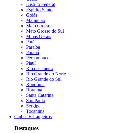
Distrito Federal
Espírito Santo
Goiás
Maranhão
Mato Grosso
Mato Grosso do Sul
Minas Gerais
Pará
Paraíba
Paraná
Pernambuco
Piauí
Rio de Janeiro
Rio Grande do Norte
Rio Grande do Sul
Rondônia
Roraima
Santa Catarina
São Paulo
Sergipe
Tocantins
Clubes Estrangeiros
Destaques