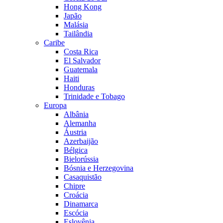
Hong Kong
Japão
Malásia
Tailândia
Caribe
Costa Rica
El Salvador
Guatemala
Haiti
Honduras
Trinidade e Tobago
Europa
Albânia
Alemanha
Áustria
Azerbaijão
Bélgica
Bielorússia
Bósnia e Herzegovina
Casaquistão
Chipre
Croácia
Dinamarca
Escócia
Eslovênia