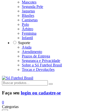
Mascotes
Segunda Pele
Jaquetas
Blusões
Camisetas
Polo
Árbitro
Feminina
Infantil
Suporte
Ajuda
Atendimento
Prazos de Entrega
Segurança e Privacidade
Sobre a Só Futebol Brasil
Trocas e Devoluções
Faça seu
login ou cadastre-se
0
Categorias