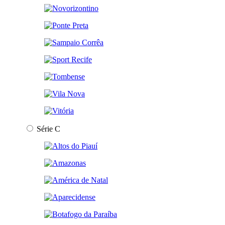
Série C