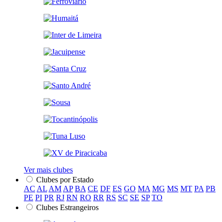
Ver mais clubes
Clubes por Estado
AC
AL
AM
AP
BA
CE
DF
ES
GO
MA
MG
MS
MT
PA
PB
PE
PI
PR
RJ
RN
RO
RR
RS
SC
SE
SP
TO
Clubes Estrangeiros