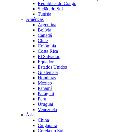
República do Congo
Sudão do Sul
Tunísia
Américas
Argentina
Bolívia
Canadá
Chile
Colômbia
Costa Rica
El Salvador
Equador
Estados Unidos
Guatemala
Honduras
México
Panamá
Paraguai
Peru
Uruguai
Venezuela
Ásia
China
Cingapura
Coréia do Sul