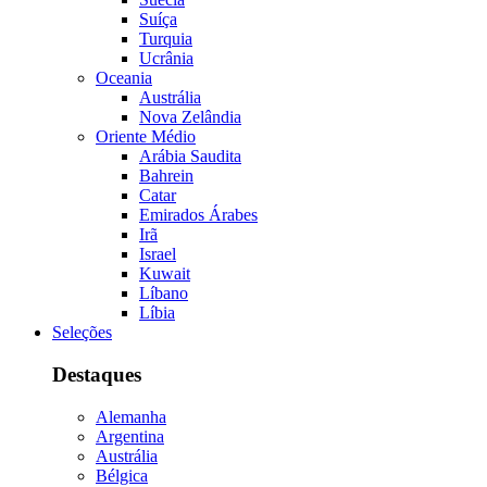
Suíça
Turquia
Ucrânia
Oceania
Austrália
Nova Zelândia
Oriente Médio
Arábia Saudita
Bahrein
Catar
Emirados Árabes
Irã
Israel
Kuwait
Líbano
Líbia
Seleções
Destaques
Alemanha
Argentina
Austrália
Bélgica