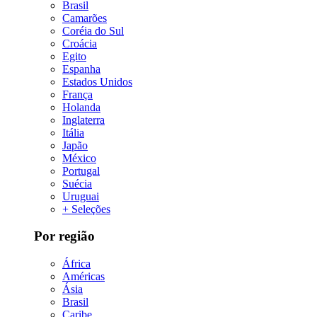
Brasil
Camarões
Coréia do Sul
Croácia
Egito
Espanha
Estados Unidos
França
Holanda
Inglaterra
Itália
Japão
México
Portugal
Suécia
Uruguai
+ Seleções
Por região
África
Américas
Ásia
Brasil
Caribe