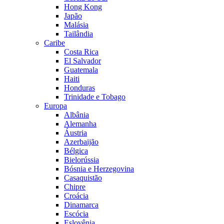
Hong Kong
Japão
Malásia
Tailândia
Caribe
Costa Rica
El Salvador
Guatemala
Haiti
Honduras
Trinidade e Tobago
Europa
Albânia
Alemanha
Áustria
Azerbaijão
Bélgica
Bielorússia
Bósnia e Herzegovina
Casaquistão
Chipre
Croácia
Dinamarca
Escócia
Eslovênia