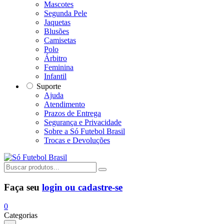
Mascotes
Segunda Pele
Jaquetas
Blusões
Camisetas
Polo
Árbitro
Feminina
Infantil
Suporte
Ajuda
Atendimento
Prazos de Entrega
Segurança e Privacidade
Sobre a Só Futebol Brasil
Trocas e Devoluções
Faça seu
login ou cadastre-se
0
Categorias