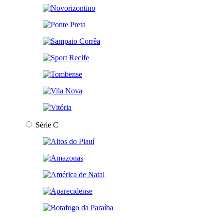
Série C