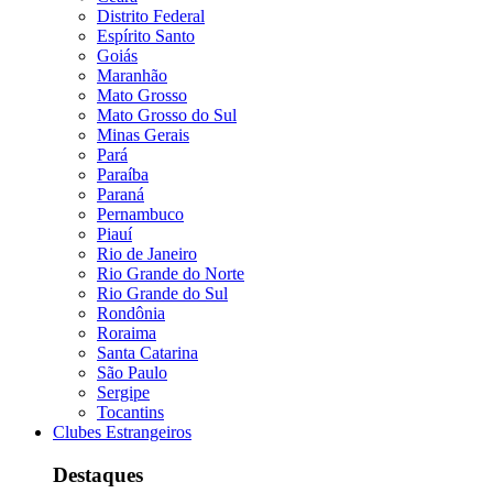
Distrito Federal
Espírito Santo
Goiás
Maranhão
Mato Grosso
Mato Grosso do Sul
Minas Gerais
Pará
Paraíba
Paraná
Pernambuco
Piauí
Rio de Janeiro
Rio Grande do Norte
Rio Grande do Sul
Rondônia
Roraima
Santa Catarina
São Paulo
Sergipe
Tocantins
Clubes Estrangeiros
Destaques