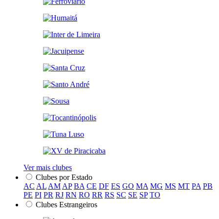
Ver mais clubes
Clubes por Estado
AC
AL
AM
AP
BA
CE
DF
ES
GO
MA
MG
MS
MT
PA
PB
PE
PI
PR
RJ
RN
RO
RR
RS
SC
SE
SP
TO
Clubes Estrangeiros