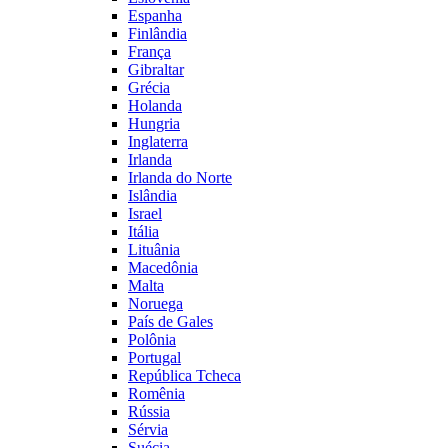
Espanha
Finlândia
França
Gibraltar
Grécia
Holanda
Hungria
Inglaterra
Irlanda
Irlanda do Norte
Islândia
Israel
Itália
Lituânia
Macedônia
Malta
Noruega
País de Gales
Polônia
Portugal
República Tcheca
Romênia
Rússia
Sérvia
Suécia