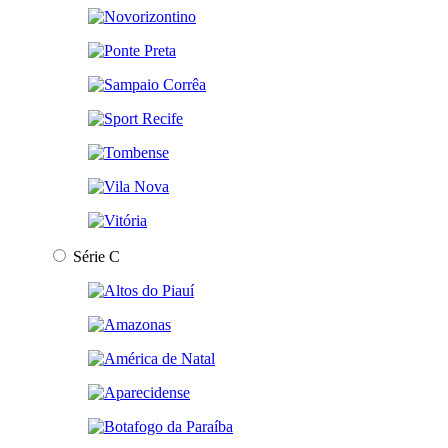
Série C