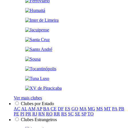
Ver mais clubes
Clubes por Estado
AC
AL
AM
AP
BA
CE
DF
ES
GO
MA
MG
MS
MT
PA
PB
PE
PI
PR
RJ
RN
RO
RR
RS
SC
SE
SP
TO
Clubes Estrangeiros