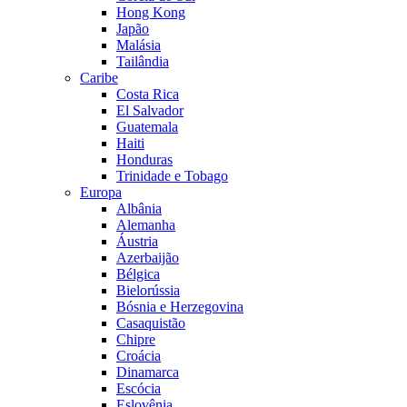
Hong Kong
Japão
Malásia
Tailândia
Caribe
Costa Rica
El Salvador
Guatemala
Haiti
Honduras
Trinidade e Tobago
Europa
Albânia
Alemanha
Áustria
Azerbaijão
Bélgica
Bielorússia
Bósnia e Herzegovina
Casaquistão
Chipre
Croácia
Dinamarca
Escócia
Eslovênia