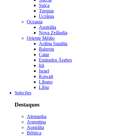
Suíça
Turquia
Ucrânia
Oceania
Austrália
Nova Zelândia
Oriente Médio
Arábia Saudita
Bahrein
Catar
Emirados Árabes
Irã
Israel
Kuwait
Líbano
Líbia
Seleções
Destaques
Alemanha
Argentina
Austrália
Bélgica