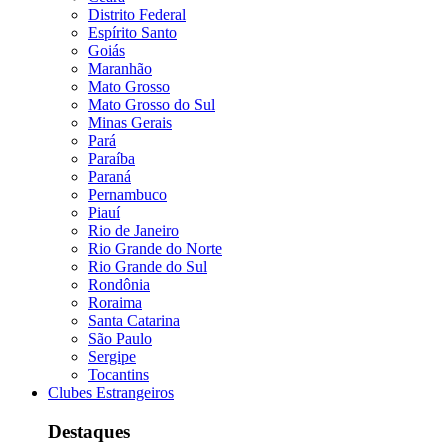
Distrito Federal
Espírito Santo
Goiás
Maranhão
Mato Grosso
Mato Grosso do Sul
Minas Gerais
Pará
Paraíba
Paraná
Pernambuco
Piauí
Rio de Janeiro
Rio Grande do Norte
Rio Grande do Sul
Rondônia
Roraima
Santa Catarina
São Paulo
Sergipe
Tocantins
Clubes Estrangeiros
Destaques