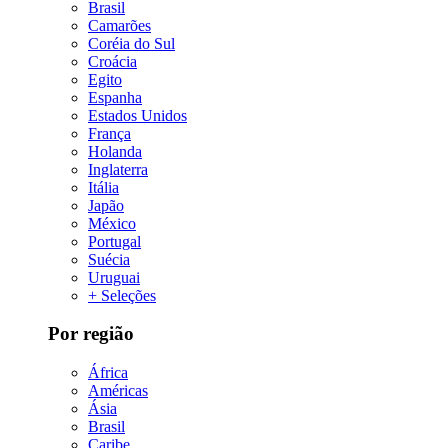
Brasil
Camarões
Coréia do Sul
Croácia
Egito
Espanha
Estados Unidos
França
Holanda
Inglaterra
Itália
Japão
México
Portugal
Suécia
Uruguai
+ Seleções
Por região
África
Américas
Ásia
Brasil
Caribe