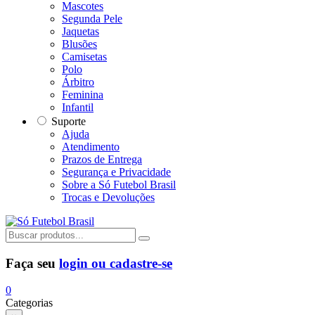
Mascotes
Segunda Pele
Jaquetas
Blusões
Camisetas
Polo
Árbitro
Feminina
Infantil
Suporte
Ajuda
Atendimento
Prazos de Entrega
Segurança e Privacidade
Sobre a Só Futebol Brasil
Trocas e Devoluções
Faça seu
login ou cadastre-se
0
Categorias