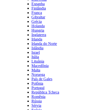
Espanha
Finlândia
França
Gibraltar
Grécia
Holanda
Hungria
Inglaterra
Irlanda
Irlanda do Norte
Islândia
Israel
Itália
Lituânia
Macedônia
Malta
Noruega
País de Gales
Polônia
Portugal
República Tcheca
Romênia
Rússia
Sérvia
Suécia