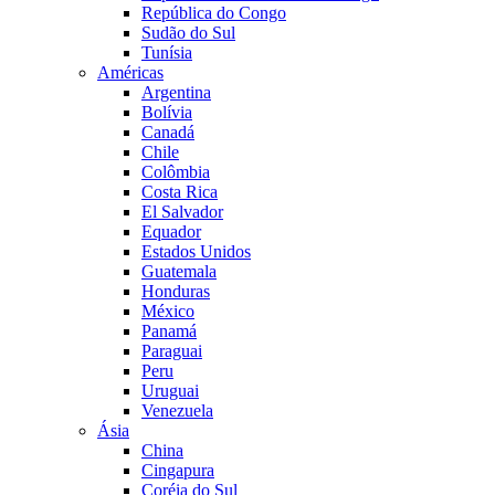
República do Congo
Sudão do Sul
Tunísia
Américas
Argentina
Bolívia
Canadá
Chile
Colômbia
Costa Rica
El Salvador
Equador
Estados Unidos
Guatemala
Honduras
México
Panamá
Paraguai
Peru
Uruguai
Venezuela
Ásia
China
Cingapura
Coréia do Sul