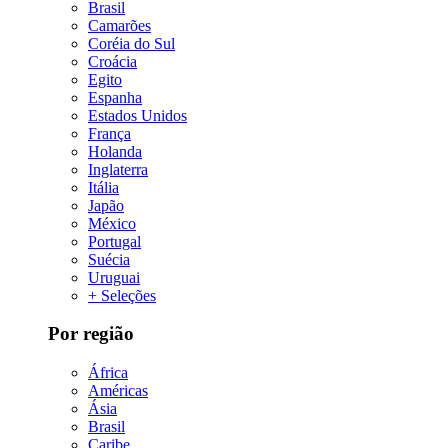
Brasil
Camarões
Coréia do Sul
Croácia
Egito
Espanha
Estados Unidos
França
Holanda
Inglaterra
Itália
Japão
México
Portugal
Suécia
Uruguai
+ Seleções
Por região
África
Américas
Ásia
Brasil
Caribe