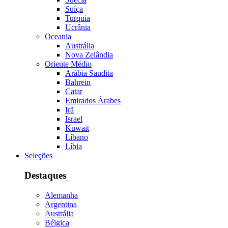
Suíça
Turquia
Ucrânia
Oceania
Austrália
Nova Zelândia
Oriente Médio
Arábia Saudita
Bahrein
Catar
Emirados Árabes
Irã
Israel
Kuwait
Líbano
Líbia
Seleções
Destaques
Alemanha
Argentina
Austrália
Bélgica