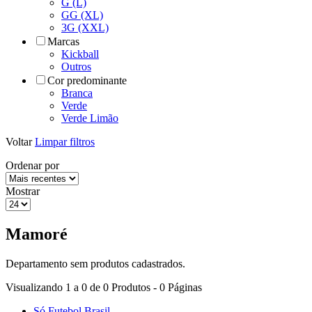
G (L)
GG (XL)
3G (XXL)
Marcas
Kickball
Outros
Cor predominante
Branca
Verde
Verde Limão
Voltar
Limpar filtros
Ordenar por
Mostrar
Mamoré
Departamento sem produtos cadastrados.
Visualizando 1 a 0 de 0 Produtos - 0 Páginas
Só Futebol Brasil