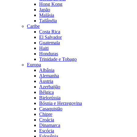
Hong Kong
Japão
Malásia
Tailândia
Caribe
Costa Rica
El Salvador
Guatemala
Haiti
Honduras
Trinidade e Tobago
Europa
Albânia
Alemanha
Áustria
Azerbaijão
Bélgica
Bielorússia
Bósnia e Herzegovina
Casaquistão
Chipre
Croácia
Dinamarca
Escócia
Eslovênia