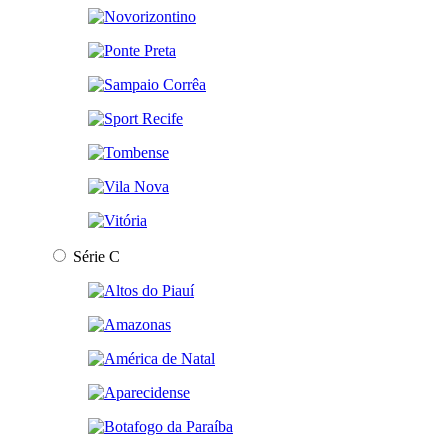
Série C