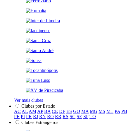
Ver mais clubes
Clubes por Estado
AC
AL
AM
AP
BA
CE
DF
ES
GO
MA
MG
MS
MT
PA
PB
PE
PI
PR
RJ
RN
RO
RR
RS
SC
SE
SP
TO
Clubes Estrangeiros