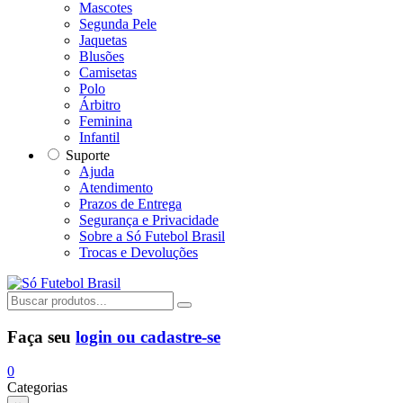
Mascotes
Segunda Pele
Jaquetas
Blusões
Camisetas
Polo
Árbitro
Feminina
Infantil
Suporte
Ajuda
Atendimento
Prazos de Entrega
Segurança e Privacidade
Sobre a Só Futebol Brasil
Trocas e Devoluções
Faça seu
login ou cadastre-se
0
Categorias