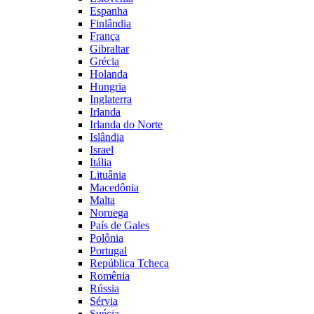
Espanha
Finlândia
França
Gibraltar
Grécia
Holanda
Hungria
Inglaterra
Irlanda
Irlanda do Norte
Islândia
Israel
Itália
Lituânia
Macedônia
Malta
Noruega
País de Gales
Polônia
Portugal
República Tcheca
Romênia
Rússia
Sérvia
Suécia