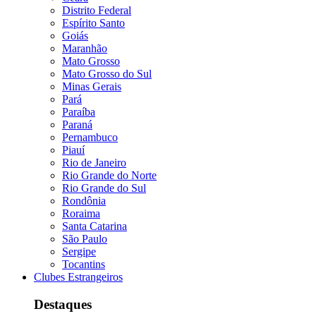
Distrito Federal
Espírito Santo
Goiás
Maranhão
Mato Grosso
Mato Grosso do Sul
Minas Gerais
Pará
Paraíba
Paraná
Pernambuco
Piauí
Rio de Janeiro
Rio Grande do Norte
Rio Grande do Sul
Rondônia
Roraima
Santa Catarina
São Paulo
Sergipe
Tocantins
Clubes Estrangeiros
Destaques