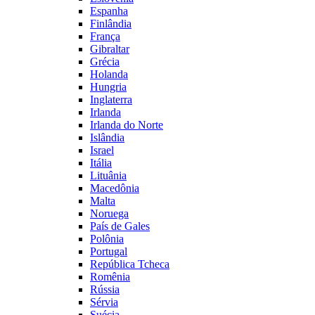
Espanha
Finlândia
França
Gibraltar
Grécia
Holanda
Hungria
Inglaterra
Irlanda
Irlanda do Norte
Islândia
Israel
Itália
Lituânia
Macedônia
Malta
Noruega
País de Gales
Polônia
Portugal
República Tcheca
Romênia
Rússia
Sérvia
Suécia