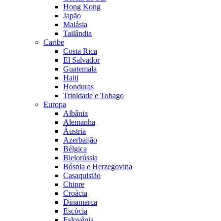
Hong Kong
Japão
Malásia
Tailândia
Caribe
Costa Rica
El Salvador
Guatemala
Haiti
Honduras
Trinidade e Tobago
Europa
Albânia
Alemanha
Áustria
Azerbaijão
Bélgica
Bielorússia
Bósnia e Herzegovina
Casaquistão
Chipre
Croácia
Dinamarca
Escócia
Eslovênia