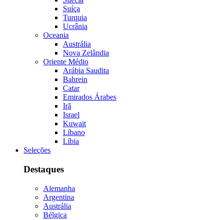
Suíça
Turquia
Ucrânia
Oceania
Austrália
Nova Zelândia
Oriente Médio
Arábia Saudita
Bahrein
Catar
Emirados Árabes
Irã
Israel
Kuwait
Líbano
Líbia
Seleções
Destaques
Alemanha
Argentina
Austrália
Bélgica