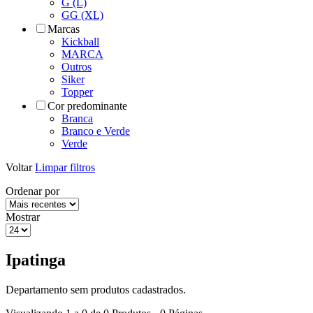
G (L)
GG (XL)
Marcas
Kickball
MARCA
Outros
Siker
Topper
Cor predominante
Branca
Branco e Verde
Verde
Voltar
Limpar filtros
Ordenar por
Mostrar
Ipatinga
Departamento sem produtos cadastrados.