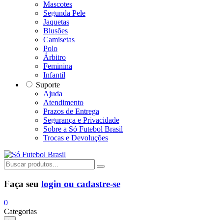
Mascotes
Segunda Pele
Jaquetas
Blusões
Camisetas
Polo
Árbitro
Feminina
Infantil
Suporte
Ajuda
Atendimento
Prazos de Entrega
Segurança e Privacidade
Sobre a Só Futebol Brasil
Trocas e Devoluções
Faça seu
login ou cadastre-se
0
Categorias