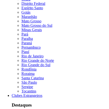
Distrito Federal
Espírito Santo
Goiás
Maranhão
Mato Grosso
Mato Grosso do Sul
Minas Gerais
Pará
Paraíba
Paraná
Pernambuco
Piauí
Rio de Janeiro
Rio Grande do Norte
Rio Grande do Sul
Rondônia
Roraima
Santa Catarina
São Paulo
Sergipe
Tocantins
Clubes Estrangeiros
Destaques