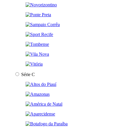
Série C