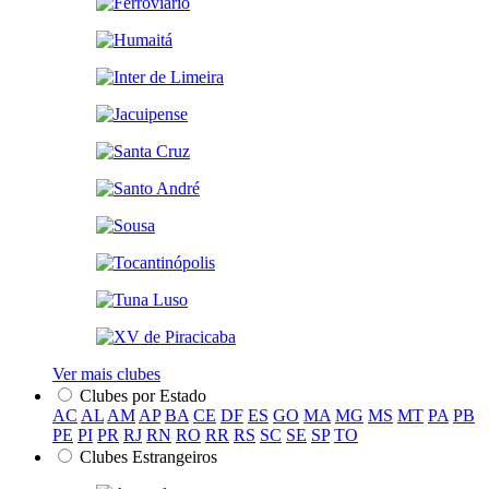
Ver mais clubes
Clubes por Estado
AC
AL
AM
AP
BA
CE
DF
ES
GO
MA
MG
MS
MT
PA
PB
PE
PI
PR
RJ
RN
RO
RR
RS
SC
SE
SP
TO
Clubes Estrangeiros