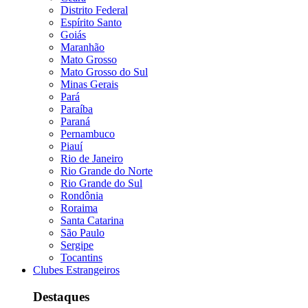
Distrito Federal
Espírito Santo
Goiás
Maranhão
Mato Grosso
Mato Grosso do Sul
Minas Gerais
Pará
Paraíba
Paraná
Pernambuco
Piauí
Rio de Janeiro
Rio Grande do Norte
Rio Grande do Sul
Rondônia
Roraima
Santa Catarina
São Paulo
Sergipe
Tocantins
Clubes Estrangeiros
Destaques