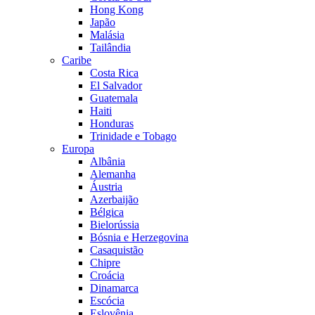
Hong Kong
Japão
Malásia
Tailândia
Caribe
Costa Rica
El Salvador
Guatemala
Haiti
Honduras
Trinidade e Tobago
Europa
Albânia
Alemanha
Áustria
Azerbaijão
Bélgica
Bielorússia
Bósnia e Herzegovina
Casaquistão
Chipre
Croácia
Dinamarca
Escócia
Eslovênia