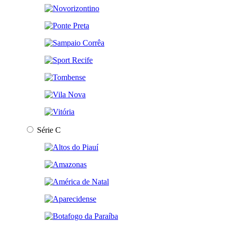
Série C