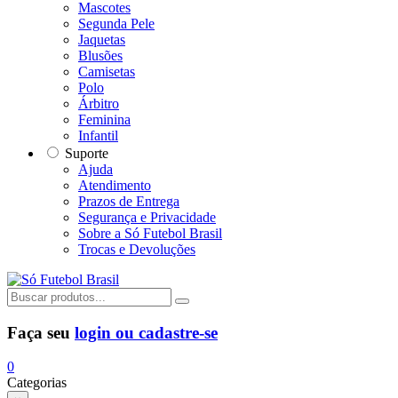
Mascotes
Segunda Pele
Jaquetas
Blusões
Camisetas
Polo
Árbitro
Feminina
Infantil
Suporte
Ajuda
Atendimento
Prazos de Entrega
Segurança e Privacidade
Sobre a Só Futebol Brasil
Trocas e Devoluções
Faça seu
login ou cadastre-se
0
Categorias