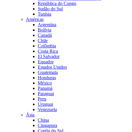
República do Congo
Sudão do Sul
Tunísia
Américas
Argentina
Bolívia
Canadá
Chile
Colômbia
Costa Rica
El Salvador
Equador
Estados Unidos
Guatemala
Honduras
México
Panamá
Paraguai
Peru
Uruguai
Venezuela
Ásia
China
Cingapura
Coréia do Sul