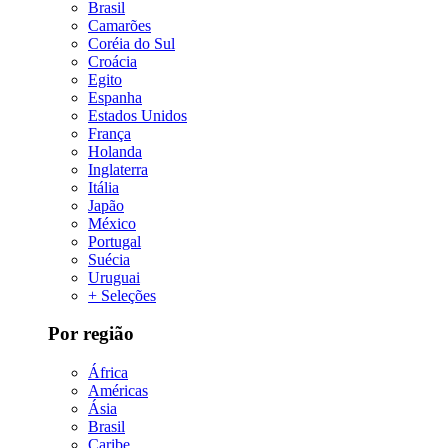
Brasil
Camarões
Coréia do Sul
Croácia
Egito
Espanha
Estados Unidos
França
Holanda
Inglaterra
Itália
Japão
México
Portugal
Suécia
Uruguai
+ Seleções
Por região
África
Américas
Ásia
Brasil
Caribe