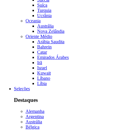
Suíça
Turquia
Ucrânia
Oceania
Austrália
Nova Zelândia
Oriente Médio
Arábia Saudita
Bahrein
Catar
Emirados Árabes
Irã
Israel
Kuwait
Líbano
Líbia
Seleções
Destaques
Alemanha
Argentina
Austrália
Bélgica