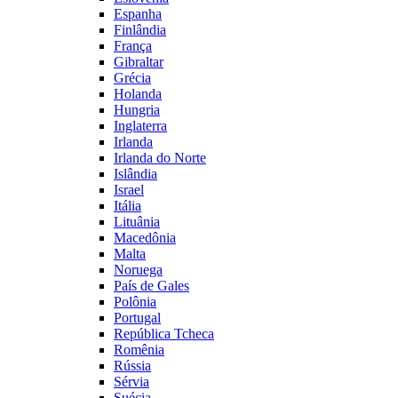
Espanha
Finlândia
França
Gibraltar
Grécia
Holanda
Hungria
Inglaterra
Irlanda
Irlanda do Norte
Islândia
Israel
Itália
Lituânia
Macedônia
Malta
Noruega
País de Gales
Polônia
Portugal
República Tcheca
Romênia
Rússia
Sérvia
Suécia